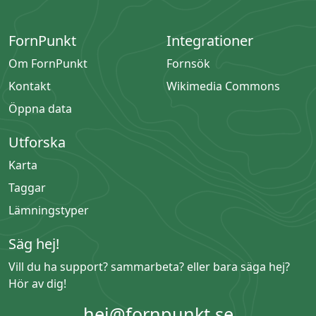
FornPunkt
Integrationer
Om FornPunkt
Fornsök
Kontakt
Wikimedia Commons
Öppna data
Utforska
Karta
Taggar
Lämningstyper
Säg hej!
Vill du ha support? sammarbeta? eller bara säga hej?
Hör av dig!
hej@fornpunkt.se