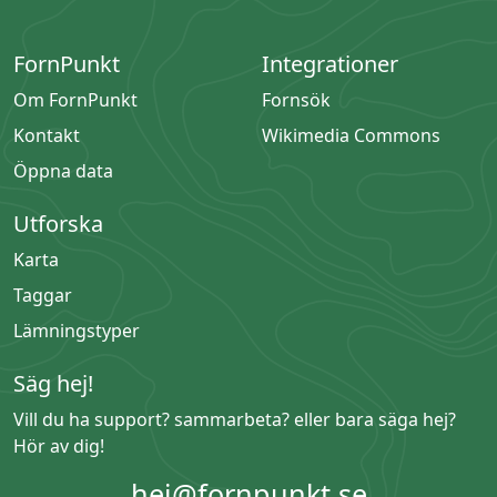
FornPunkt
Integrationer
Om FornPunkt
Fornsök
Kontakt
Wikimedia Commons
Öppna data
Utforska
Karta
Taggar
Lämningstyper
Säg hej!
Vill du ha support? sammarbeta? eller bara säga hej?
Hör av dig!
hej@fornpunkt.se