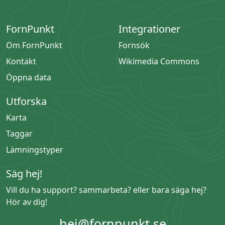
FornPunkt
Integrationer
Om FornPunkt
Fornsök
Kontakt
Wikimedia Commons
Öppna data
Utforska
Karta
Taggar
Lämningstyper
Säg hej!
Vill du ha support? sammarbeta? eller bara säga hej?
Hör av dig!
hej@fornpunkt.se