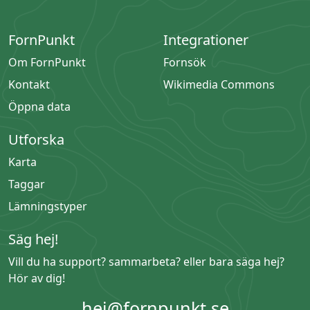
FornPunkt
Integrationer
Om FornPunkt
Fornsök
Kontakt
Wikimedia Commons
Öppna data
Utforska
Karta
Taggar
Lämningstyper
Säg hej!
Vill du ha support? sammarbeta? eller bara säga hej?
Hör av dig!
hej@fornpunkt.se