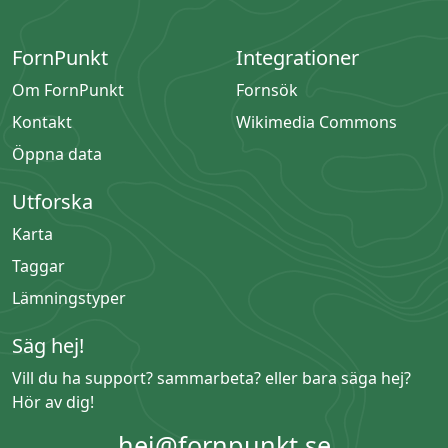
FornPunkt
Integrationer
Om FornPunkt
Fornsök
Kontakt
Wikimedia Commons
Öppna data
Utforska
Karta
Taggar
Lämningstyper
Säg hej!
Vill du ha support? sammarbeta? eller bara säga hej?
Hör av dig!
hej@fornpunkt.se