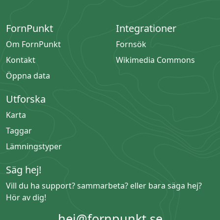
FornPunkt
Integrationer
Om FornPunkt
Fornsök
Kontakt
Wikimedia Commons
Öppna data
Utforska
Karta
Taggar
Lämningstyper
Säg hej!
Vill du ha support? sammarbeta? eller bara säga hej?
Hör av dig!
hej@fornpunkt.se