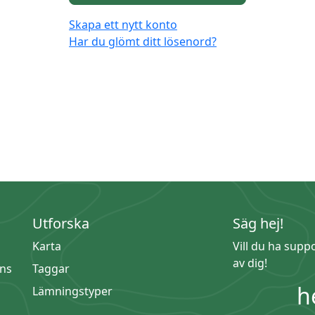
Skapa ett nytt konto
Har du glömt ditt lösenord?
Utforska
Säg hej!
Karta
Vill du ha supp
av dig!
ns
Taggar
h
Lämningstyper