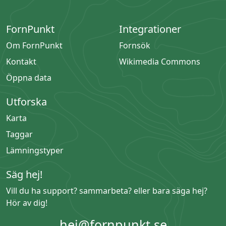
FornPunkt
Integrationer
Om FornPunkt
Fornsök
Kontakt
Wikimedia Commons
Öppna data
Utforska
Karta
Taggar
Lämningstyper
Säg hej!
Vill du ha support? sammarbeta? eller bara säga hej?
Hör av dig!
hej@fornpunkt.se