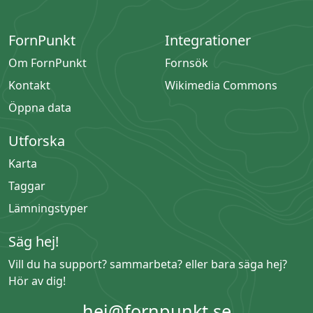
FornPunkt
Integrationer
Om FornPunkt
Fornsök
Kontakt
Wikimedia Commons
Öppna data
Utforska
Karta
Taggar
Lämningstyper
Säg hej!
Vill du ha support? sammarbeta? eller bara säga hej?
Hör av dig!
hej@fornpunkt.se