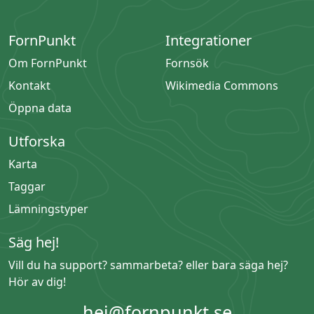
FornPunkt
Integrationer
Om FornPunkt
Fornsök
Kontakt
Wikimedia Commons
Öppna data
Utforska
Karta
Taggar
Lämningstyper
Säg hej!
Vill du ha support? sammarbeta? eller bara säga hej?
Hör av dig!
hej@fornpunkt.se