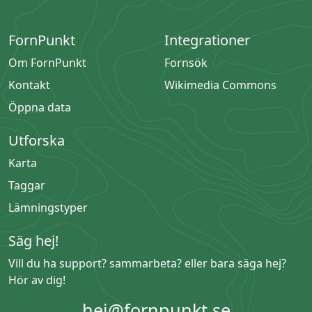
FornPunkt
Integrationer
Om FornPunkt
Fornsök
Kontakt
Wikimedia Commons
Öppna data
Utforska
Karta
Taggar
Lämningstyper
Säg hej!
Vill du ha support? sammarbeta? eller bara säga hej?
Hör av dig!
hej@fornpunkt.se