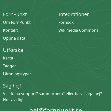
FornPunkt
Integrationer
Om FornPunkt
Fornsök
Kontakt
Wikimedia Commons
Öppna data
Utforska
Karta
Taggar
Lämningstyper
Säg hej!
Vill du ha support? sammarbeta? eller bara säga hej?
Hör av dig!
hej@fornpunkt.se