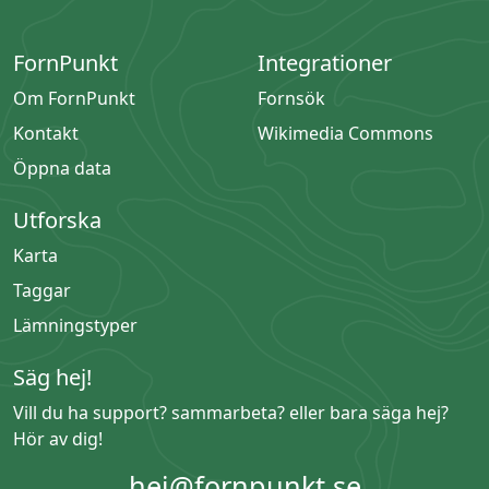
FornPunkt
Integrationer
Om FornPunkt
Fornsök
Kontakt
Wikimedia Commons
Öppna data
Utforska
Karta
Taggar
Lämningstyper
Säg hej!
Vill du ha support? sammarbeta? eller bara säga hej?
Hör av dig!
hej@fornpunkt.se