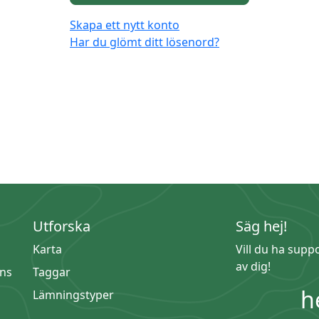
Skapa ett nytt konto
Har du glömt ditt lösenord?
Utforska
Säg hej!
Karta
Vill du ha supp
av dig!
ns
Taggar
h
Lämningstyper