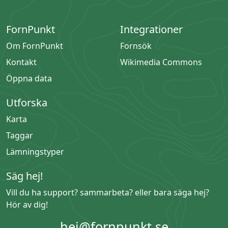
FornPunkt
Integrationer
Om FornPunkt
Fornsök
Kontakt
Wikimedia Commons
Öppna data
Utforska
Karta
Taggar
Lämningstyper
Säg hej!
Vill du ha support? sammarbeta? eller bara säga hej?
Hör av dig!
hej@fornpunkt.se