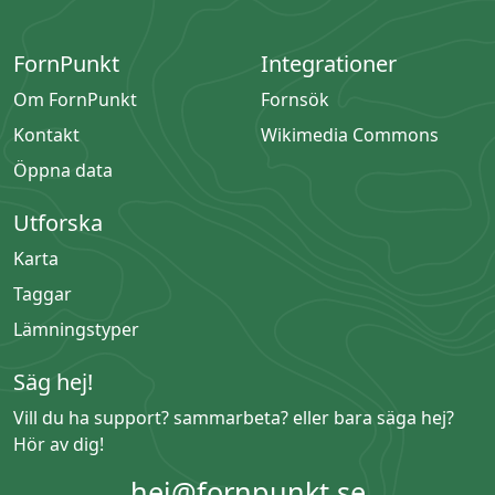
FornPunkt
Integrationer
Om FornPunkt
Fornsök
Kontakt
Wikimedia Commons
Öppna data
Utforska
Karta
Taggar
Lämningstyper
Säg hej!
Vill du ha support? sammarbeta? eller bara säga hej?
Hör av dig!
hej@fornpunkt.se