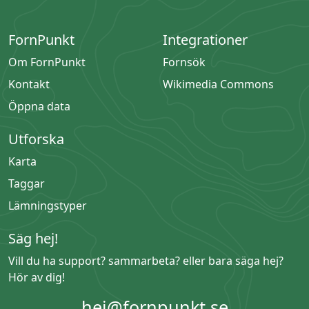
FornPunkt
Integrationer
Om FornPunkt
Fornsök
Kontakt
Wikimedia Commons
Öppna data
Utforska
Karta
Taggar
Lämningstyper
Säg hej!
Vill du ha support? sammarbeta? eller bara säga hej?
Hör av dig!
hej@fornpunkt.se