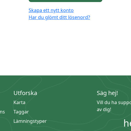
Skapa ett nytt konto
Har du glömt ditt lösenord?
Utforska
Säg hej!
Karta
Vill du ha supp
av dig!
ns
Taggar
h
Lämningstyper