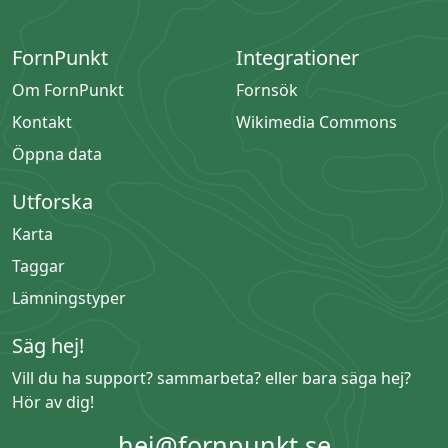
FornPunkt
Integrationer
Om FornPunkt
Fornsök
Kontakt
Wikimedia Commons
Öppna data
Utforska
Karta
Taggar
Lämningstyper
Säg hej!
Vill du ha support? sammarbeta? eller bara säga hej?
Hör av dig!
hej@fornpunkt.se