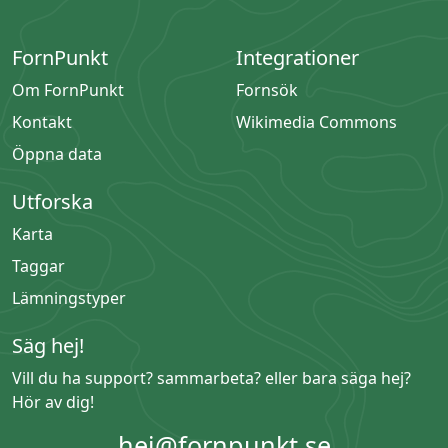
FornPunkt
Integrationer
Om FornPunkt
Fornsök
Kontakt
Wikimedia Commons
Öppna data
Utforska
Karta
Taggar
Lämningstyper
Säg hej!
Vill du ha support? sammarbeta? eller bara säga hej?
Hör av dig!
hej@fornpunkt.se