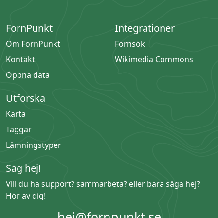
FornPunkt
Integrationer
Om FornPunkt
Fornsök
Kontakt
Wikimedia Commons
Öppna data
Utforska
Karta
Taggar
Lämningstyper
Säg hej!
Vill du ha support? sammarbeta? eller bara säga hej?
Hör av dig!
hej@fornpunkt.se