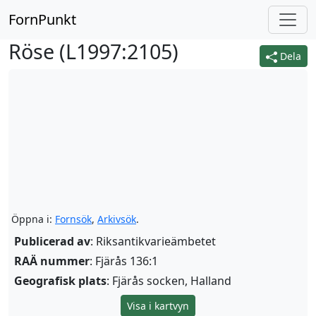
FornPunkt
Röse (
L1997:2105
)
Dela
Öppna i:
Fornsök
,
Arkivsök
.
Publicerad av
: Riksantikvarieämbetet
RAÄ nummer
: Fjärås 136:1
Geografisk plats
: Fjärås socken, Halland
Visa i kartvyn