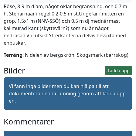
Röse, 8-9 m diam, något oklar begränsning, och 0.7 m
h. Stenarnaär i regel 0.2-0.5 m st.Ungefär i mitten en
grop, 1.5x1 m (NNV-SSÖ) och 0.5 m dj mednärmast
kallmurad kant (skyttevärn?) som nu är något
nedrasad.Vid utsikt.Ytterkanterna delvis beväxta med
enbuskar.
Terräng
: N delen av bergskrön. Skogsmark (barrskog).
Bilder
Ladda upp
Vi fann inga bilder men du kan hjälpa till att
dokumentera denna lämning genom att ladda upp
en.
Kommentarer