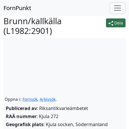
FornPunkt
Brunn/kallkälla
Dela
(
L1982:2901
)
Öppna i:
Fornsök
,
Arkivsök
.
Publicerad av
: Riksantikvarieämbetet
RAÄ nummer
: Kjula 272
Geografisk plats
: Kjula socken, Södermanland