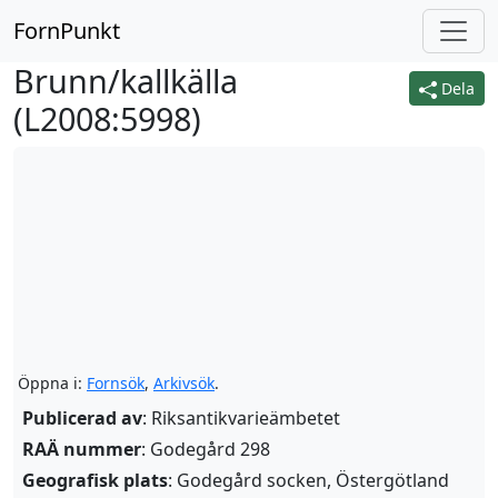
FornPunkt
Brunn/kallkälla
Dela
(
L2008:5998
)
Öppna i:
Fornsök
,
Arkivsök
.
Publicerad av
: Riksantikvarieämbetet
RAÄ nummer
: Godegård 298
Geografisk plats
: Godegård socken, Östergötland