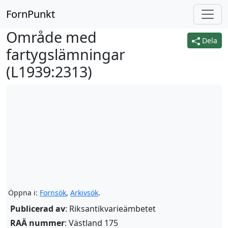
FornPunkt
Område med
Dela
fartygslämningar
(
L1939:2313
)
Öppna i:
Fornsök
,
Arkivsök
.
Publicerad av
: Riksantikvarieämbetet
RAÄ nummer
: Västland 175