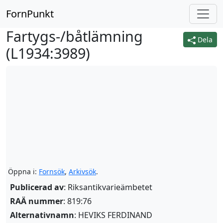
FornPunkt
Fartygs-/båtlämning
Dela
(
L1934:3989
)
Öppna i:
Fornsök
,
Arkivsök
.
Publicerad av
: Riksantikvarieämbetet
RAÄ nummer
: 819:76
Alternativnamn
:
HEVIKS FERDINAND