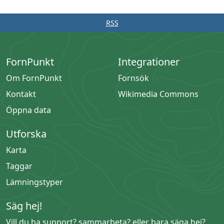
RSS
FornPunkt
Integrationer
Om FornPunkt
Fornsök
Kontakt
Wikimedia Commons
Öppna data
Utforska
Karta
Taggar
Lämningstyper
Säg hej!
Vill du ha support? sammarbeta? eller bara säga hej?