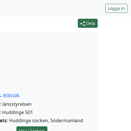
Logga in
Dela
k
,
Arkivsök
.
: länsstyrelsen
: Huddinge 501
ats
: Huddinge socken, Södermanland
Visa i kartvyn