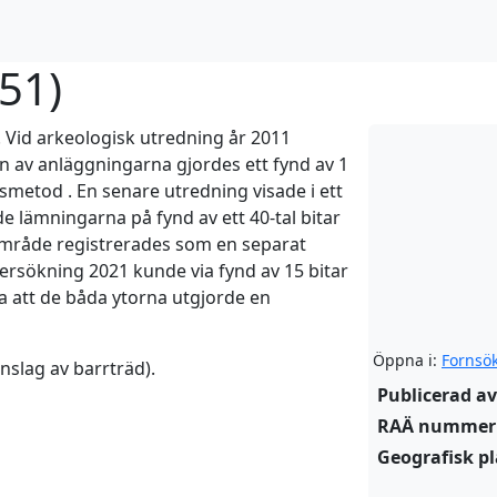
951
)
 Vid arkeologisk utredning år 2011
en av anläggningarna gjordes ett fynd av 1
rmsmetod . En senare utredning visade i ett
e lämningarna på fynd av ett 40-tal bitar
 område registrerades som en separat
ersökning 2021 kunde via fynd av 15 bitar
a att de båda ytorna utgjorde en
Öppna i:
Fornsö
nslag av barrträd).
Publicerad av
RAÄ nummer
Geografisk pl