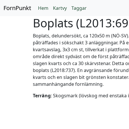
FornPunkt
Hem
Kartvy
Taggar
Boplats (
L2013:6
Boplats, delundersökt, ca 120x50 m (NÖ-SV).
påträffades i sökschakt 3 anläggningar. På 
kvartsavslag, 3x3 cm st, tillverkat i plattfo
område direkt sydväst om de först påträffad
slagen kvarts och ca 30 skärvstenar. Detta
boplats (L2018:737). En avgränsande förund
kvarts och en slagen bit grönsten konstater
sammanhängande fornlämning.
Terräng
: Skogsmark (lövskog med enstaka i