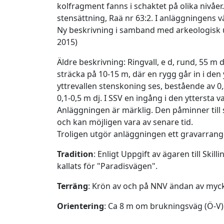
kolfragment fanns i schaktet på olika nivåer
stensättning, Raä nr 63:2. I anläggningens väs
Ny beskrivning i samband med arkeologisk u
2015)
Äldre beskrivning: Ringvall, e d, rund, 55 m
sträcka på 10-15 m, där en rygg går in i den y
yttrevallen stenskoning ses, bestående av 0,3
0,1-0,5 m dj. I SSV en ingång i den yttersta va
Anläggningen är märklig. Den påminner till
och kan möjligen vara av senare tid.
Troligen utgör anläggningen ett gravarran
Tradition
: Enligt Uppgift av ägaren till Ski
kallats för "Paradisvägen".
Terräng
: Krön av och på NNV ändan av myc
Orientering
: Ca 8 m om brukningsväg (Ö-V)