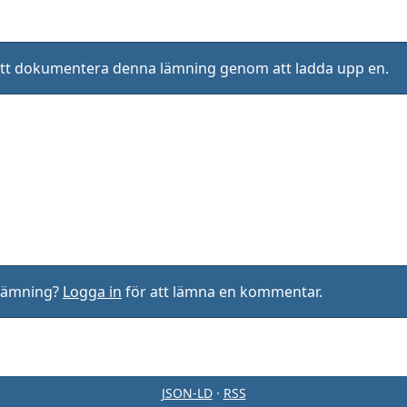
ll att dokumentera denna lämning genom att ladda upp en.
rlämning?
Logga in
för att lämna en kommentar.
JSON-LD
·
RSS