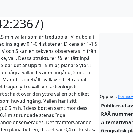
42:2367
)
 m h vallar som är tredubbla i V, dubbla i
 inslag av 0,1-0,4 st stenar. Dikena är 1-1,5
 N, V och S kan en sekvens observeras inifrån
dike, vall. Dessa strukturer följer tätt inpå
 där det är upp till 5 m br, planare ytor. I
 några vallar. I S är en ingång, 2 m br i
I V är ett uppehåll i vallavsnittet räknat
ldragen yttre vall. Vid arkeologisk
 schakt över den yttre vallen och diket i
Öppna i:
Fornsö
 som huvudingång. Vallen har i sitt
Publicerad av
gt 0,5 m h. I dess botten samt mor dess
RAÄ nummer
0,4 m st rundade stenar. Inga
iknande observerades. Det framförvarande
Alternativn
 den plana botten, djupet var 0,4 m. Enstaka
Geografisk pl