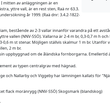
. I mitten av anläggningen är en
tra, yttre vall, är en rest sten, Raä nr 63.3.
ndersökning år 1999. (Raä dnr: 3.4.2-1822-
 diam, bestående av 2-3 vallar innanför varandra på ett avs
ttre vallen (NNV-SSÖ). Vallarna är 2-4 m br, 0,3-0,7 m h och b
-0,6 m st stenar. Möjligen ställvis skalmur 1 m br. Utanför v
llen, 2 m br.
 sin uppbyggnad om de åländska fornborgarna. Emellertid 
gement av typen centralgrav med hägnad.
llinge och Nallarby och Viggeby har lämningen kallats för "N
ket flack moränrygg (NNV-SSÖ) Skogsmark (blandskog)
.