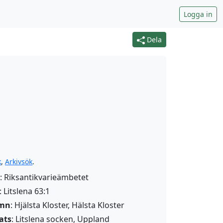
Logga in
Dela
k
,
Arkivsök
.
: Riksantikvarieämbetet
: Litslena 63:1
amn
:
Hjälsta Kloster
,
Hälsta Kloster
ats
: Litslena socken, Uppland