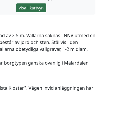
Visa i kartvyn
tånd av 2-5 m. Vallarna saknas i NNV utmed en
estår av jord och sten. Ställvis i den
allarna obetydliga vallgravar, 1-2 m diam,
är borgtypen ganska ovanlig i Mälardalen
jälsta Kloster". Vägen invid anläggningen har