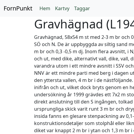
FornPunkt
Hem
Kartvy
Taggar
Gravhägnad (
L19
Gravhägnad, 58x54 m st med 2-3 m br och 0,5
SÖ och N. De är uppbyggda av siltig sand med
m br och 0,3 -0,5 m dj. Inom flera avsnitt, i
och ut, med dike, alternativt vall, dike, vall, 
varandra utom i ett mindre avsnitt i SSV och S
NNV är ett mindre parti med berg i dagen utan
den yttersta vallen, 4 m br i de nästföljande. 
inifrån och ut, vilket dock bryts genom en he
undersökning år 1999 grävdes ett 7x2 m stort
direkt anslutning till den S ingången, tolkad
ursprungliga skick varit runt 3 m br och dry
insida fanns en glesare stenpackning av 0,1-
konstruktionsdetaljer som stolphål eller l
diket var knappt 2 m br i ytan och 1,3 m br i