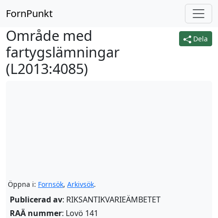
FornPunkt
Område med
Dela
fartygslämningar
(
L2013:4085
)
Öppna i:
Fornsök
,
Arkivsök
.
Publicerad av
: RIKSANTIKVARIEÄMBETET
RAÄ nummer
: Lovö 141