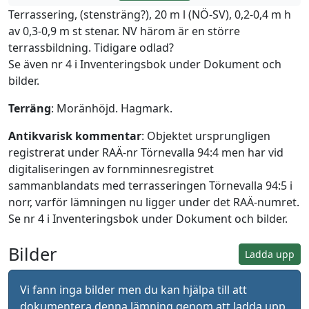
Terrassering, (stensträng?), 20 m l (NÖ-SV), 0,2-0,4 m h
av 0,3-0,9 m st stenar. NV härom är en större
terrassbildning. Tidigare odlad?
Se även nr 4 i Inventeringsbok under Dokument och
bilder.
Terräng
: Moränhöjd. Hagmark.
Antikvarisk kommentar
: Objektet ursprungligen
registrerat under RAÄ-nr Törnevalla 94:4 men har vid
digitaliseringen av fornminnesregistret
sammanblandats med terrasseringen Törnevalla 94:5 i
norr, varför lämningen nu ligger under det RAÄ-numret.
Se nr 4 i Inventeringsbok under Dokument och bilder.
Bilder
Ladda upp
Vi fann inga bilder men du kan hjälpa till att
dokumentera denna lämning genom att ladda upp