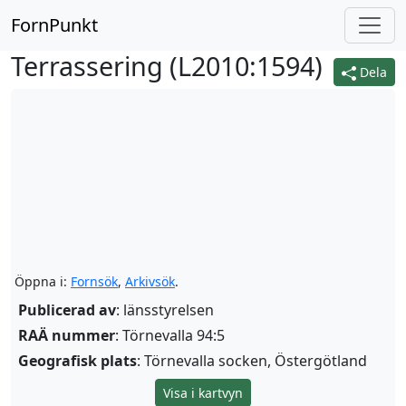
FornPunkt
Terrassering (
L2010:1594
)
Dela
Öppna i:
Fornsök
,
Arkivsök
.
Publicerad av
: länsstyrelsen
RAÄ nummer
: Törnevalla 94:5
Geografisk plats
: Törnevalla socken, Östergötland
Visa i kartvyn