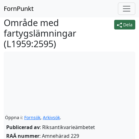
FornPunkt
Område med
Dela
fartygslämningar
(
L1959:2595
)
Öppna i:
Fornsök
,
Arkivsök
.
Publicerad av
: Riksantikvarieämbetet
RAÄ nummer
: Amnehärad 229