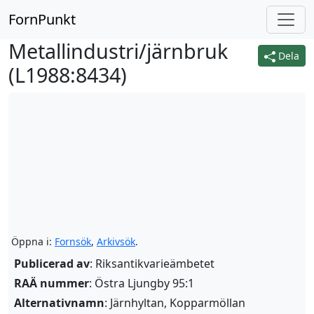
FornPunkt
Metallindustri/järnbruk
Dela
(
L1988:8434
)
Öppna i:
Fornsök
,
Arkivsök
.
Publicerad av
: Riksantikvarieämbetet
RAÄ nummer
: Östra Ljungby 95:1
Alternativnamn
:
Järnhyltan, Kopparmöllan