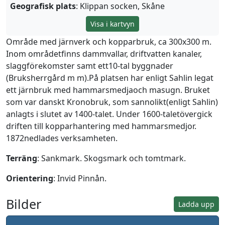
Geografisk plats
: Klippan socken, Skåne
Visa i kartvyn
Område med järnverk och kopparbruk, ca 300x300 m.
Inom områdetfinns dammvallar, driftvatten kanaler,
slaggförekomster samt ett10-tal byggnader
(Bruksherrgård m m).På platsen har enligt Sahlin legat
ett järnbruk med hammarsmedjaoch masugn. Bruket
som var danskt Kronobruk, som sannolikt(enligt Sahlin)
anlagts i slutet av 1400-talet. Under 1600-taletövergick
driften till kopparhantering med hammarsmedjor.
1872nedlades verksamheten.
Terräng
: Sankmark. Skogsmark och tomtmark.
Orientering
: Invid Pinnån.
Bilder
Ladda upp