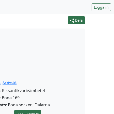
Logga in
Dela
k
,
Arkivsök
.
: Riksantikvarieämbetet
: Boda 169
ats
: Boda socken, Dalarna
Visa i kartvyn