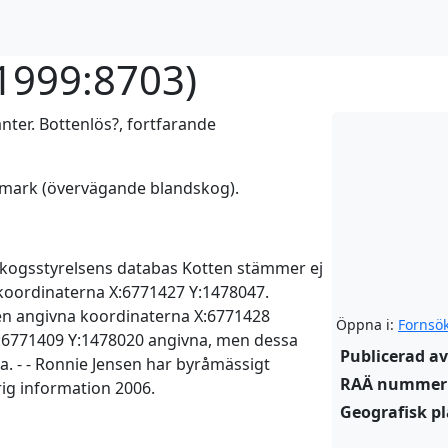
1999:8703
)
nter. Bottenlös?, fortfarande
smark (övervägande blandskog).
 Skogsstyrelsens databas Kotten stämmer ej
koordinaterna X:6771427 Y:1478047.
ten angivna koordinaterna X:6771428
Öppna i:
Fornsö
X:6771409 Y:1478020 angivna, men dessa
Publicerad av
. - - Ronnie Jensen har byråmässigt
RAÄ nummer
rig information 2006.
Geografisk pl