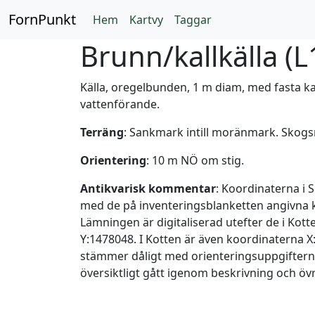
FornPunkt
Hem
Kartvy
Taggar
Brunn/kallkälla (
L
Källa, oregelbunden, 1 m diam, med fasta ka
vattenförande.
Terräng
: Sankmark intill moränmark. Skog
Orientering
: 10 m NÖ om stig.
Antikvarisk kommentar
: Koordinaterna i
med de på inventeringsblanketten angivna 
Lämningen är digitaliserad utefter de i Kot
Y:1478048. I Kotten är även koordinaterna 
stämmer dåligt med orienteringsuppgifterna
översiktligt gått igenom beskrivning och öv