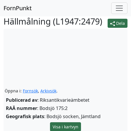
FornPunkt
Hällmålning (
L1947:2479
)
Dela
Öppna i:
Fornsök
,
Arkivsök
.
Publicerad av
: Riksantikvarieämbetet
RAÄ nummer
: Bodsjö 175:2
Geografisk plats
: Bodsjö socken, Jämtland
Visa i kartvyn