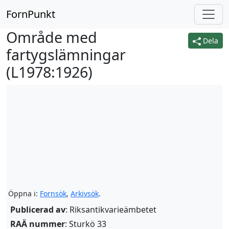
FornPunkt
Område med
Dela
fartygslämningar
(
L1978:1926
)
Öppna i:
Fornsök
,
Arkivsök
.
Publicerad av
: Riksantikvarieämbetet
RAÄ nummer
: Sturkö 33