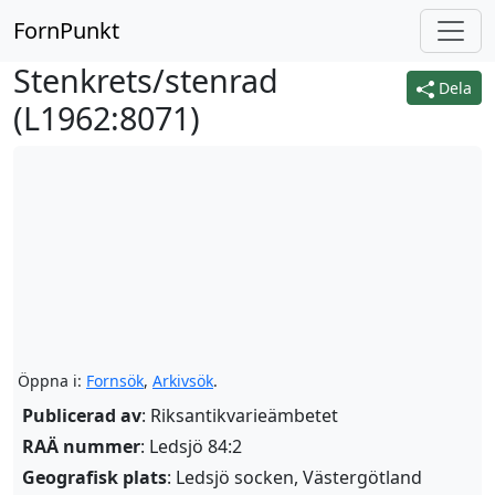
FornPunkt
Stenkrets/stenrad
Dela
(
L1962:8071
)
Öppna i:
Fornsök
,
Arkivsök
.
Publicerad av
: Riksantikvarieämbetet
RAÄ nummer
: Ledsjö 84:2
Geografisk plats
: Ledsjö socken, Västergötland