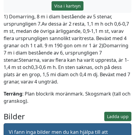
Visa i kartvyn
1) Domarring, 8 m i diam bestående av 5 stenar,
ursprungligen 7.Av dessa är 2 resta, 1,1 m h och 0,6-0,7
m st, medan de övriga ärliggande, 0,9-1,1 m st, varav
flera ursprungligen sannolikt varitresta. Beväxt med 4
granar och 1 t all. 9 m 190 gon om nr 1 är 2)Domarring
7 m i diam bestående av 6, ursprungligen 7
stenar.Stenarna, varav flera kan ha varit uppresta, är 1-
1,4 m st och0,3-0,6 m h. En sten saknas, och på dess
plats är en grop, 1,5 mi diam och 0,4 m dj. Beväxt med 7
granar, varav 4 ungträd.
Terräng
: Plan blockrik moränmark. Skogsmark (tall och
granskog).
Bilder
Ladda upp
Vi fann inga bilder men du kan hjälpa till att