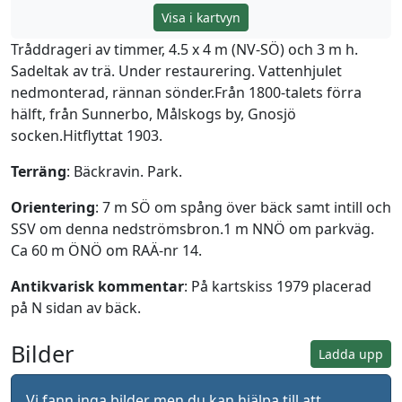
Visa i kartvyn
Tråddrageri av timmer, 4.5 x 4 m (NV-SÖ) och 3 m h.
Sadeltak av trä. Under restaurering. Vattenhjulet
nedmonterad, rännan sönder.Från 1800-talets förra
hälft, från Sunnerbo, Målskogs by, Gnosjö
socken.Hitflyttat 1903.
Terräng
: Bäckravin. Park.
Orientering
: 7 m SÖ om spång över bäck samt intill och
SSV om denna nedströmsbron.1 m NNÖ om parkväg.
Ca 60 m ÖNÖ om RAÄ-nr 14.
Antikvarisk kommentar
: På kartskiss 1979 placerad
på N sidan av bäck.
Bilder
Ladda upp
Vi fann inga bilder men du kan hjälpa till att