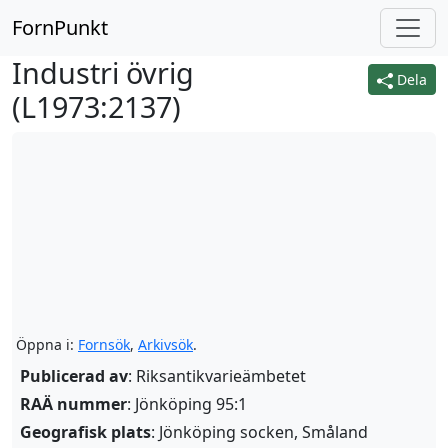
FornPunkt
Industri övrig
Dela
(
L1973:2137
)
Öppna i:
Fornsök
,
Arkivsök
.
Publicerad av
: Riksantikvarieämbetet
RAÄ nummer
: Jönköping 95:1
Geografisk plats
: Jönköping socken, Småland