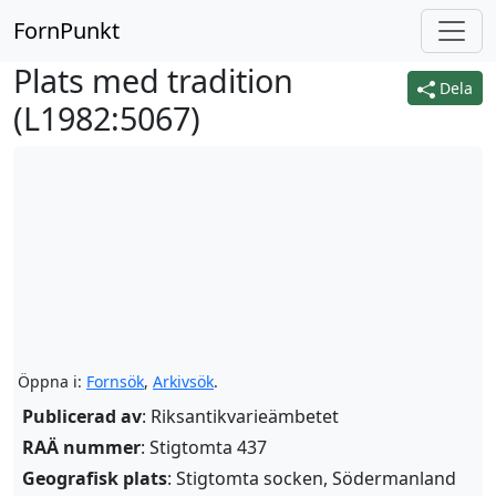
FornPunkt
Plats med tradition
Dela
(
L1982:5067
)
Öppna i:
Fornsök
,
Arkivsök
.
Publicerad av
: Riksantikvarieämbetet
RAÄ nummer
: Stigtomta 437
Geografisk plats
: Stigtomta socken, Södermanland