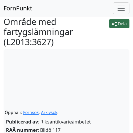
FornPunkt
Område med
Dela
fartygslämningar
(
L2013:3627
)
Öppna i:
Fornsök
,
Arkivsök
.
Publicerad av
: Riksantikvarieämbetet
RAÄ nummer
: Blidö 117