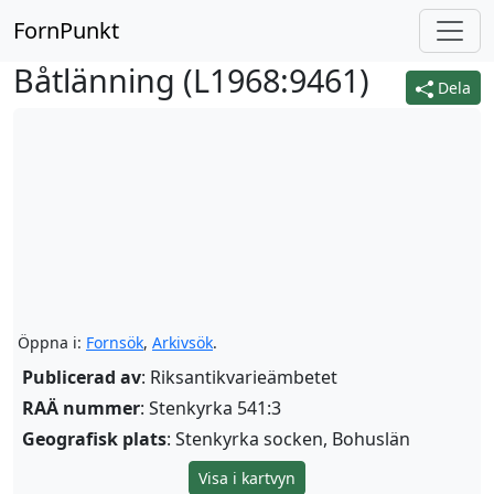
FornPunkt
Båtlänning (
L1968:9461
)
Dela
Öppna i:
Fornsök
,
Arkivsök
.
Publicerad av
: Riksantikvarieämbetet
RAÄ nummer
: Stenkyrka 541:3
Geografisk plats
: Stenkyrka socken, Bohuslän
Visa i kartvyn