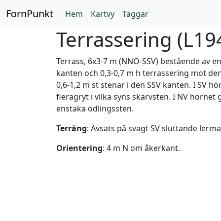
FornPunkt
Hem
Kartvy
Taggar
Terrassering (
L19
Terrass, 6x3-7 m (NNÖ-SSV) bestående av en
kanten och 0,3-0,7 m h terrassering mot den
0,6-1,2 m st stenar i den SSV kanten. I SV hör
fleragryt i vilka syns skärvsten. I NV hörnet
enstaka odlingssten.
Terräng
: Avsats på svagt SV sluttande lerma
Orientering
: 4 m N om åkerkant.