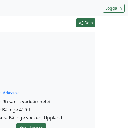
Logga in
Dela
k
,
Arkivsök
.
: Riksantikvarieämbetet
: Bälinge 419:1
ats
: Bälinge socken, Uppland
Visa i kartvyn