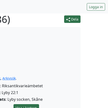
Logga in
86
)
Dela
k
,
Arkivsök
.
: Riksantikvarieämbetet
: Lyby 22:1
ats
: Lyby socken, Skåne
Visa i kartvyn