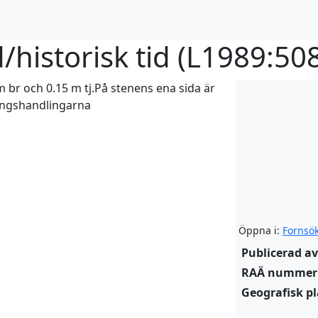
historisk tid (
L1989:50
 m br och 0.15 m tj.På stenens ena sida är
ringshandlingarna
Öppna i:
Fornsö
Publicerad av
RAÄ nummer
Geografisk pl