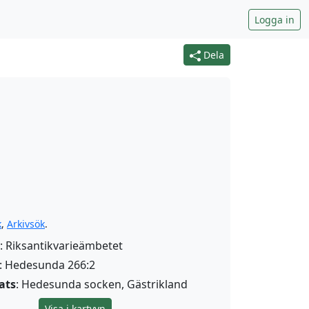
Logga in
Dela
k
,
Arkivsök
.
: Riksantikvarieämbetet
: Hedesunda 266:2
ats
: Hedesunda socken, Gästrikland
Visa i kartvyn