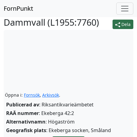
FornPunkt
Dammvall (
L1955:7760
)
Dela
Öppna i:
Fornsök
,
Arkivsök
.
Publicerad av
: Riksantikvarieämbetet
RAÄ nummer
: Ekeberga 42:2
Alternativnamn
:
Högaström
Geografisk plats
: Ekeberga socken, Småland