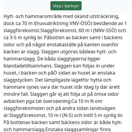
Visa i kartvyn
Hytt- och hammarområde med okänd utsträckning,
dock ca 70 m l(huvudriktning VNV-ÖSÖ) bestående av 1
slaggförekomst.Slaggförekomst, 60 m l (NNV-SSÖ) och
ca 3-5 m synlig br. Påbotten av bäcken samt i bäckens
sidor och på något enstakaställe på kanten ovanför
bäcken är slagg. Slaggen utgöres bådeav hytt- och
hammarslagg. De båda slaggtyperna ligger
blandadetillsammans. Slaggen kan följas in under
huset, i bäcken och påÖ sidan av huset är enstaka
slaggstycken. Det lämpligaste lägetför hytta och
hammare synes vara där huset står idag ty där ärett
mindre fall. Slaggen går ej att följa ut på ömse sidor
avbäcken pga tät överväxning.Ca 10 m N om
slaggförekomsten och på andra sidan landsvägen
är:Slaggförekomst, 10 m l (N-S) och intill 5 m synlig br.
På bottenav bäcken samt bäckens sidor är både hytt-
och hammarslagg.Enstaka slaggsamlingar finns