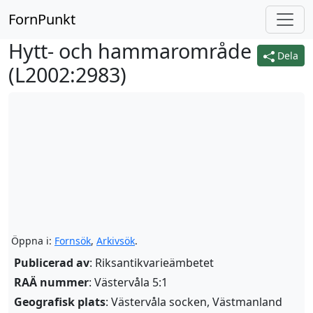
FornPunkt
Hytt- och hammarområde
Dela
(
L2002:2983
)
Öppna i:
Fornsök
,
Arkivsök
.
Publicerad av
: Riksantikvarieämbetet
RAÄ nummer
: Västervåla 5:1
Geografisk plats
: Västervåla socken, Västmanland