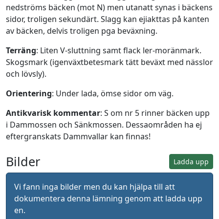
nedströms bäcken (mot N) men utanatt synas i bäckens
sidor, troligen sekundärt. Slagg kan ejiakttas på kanten
av bäcken, delvis troligen pga beväxning.
Terräng
: Liten V-sluttning samt flack ler-moränmark.
Skogsmark (igenväxtbetesmark tätt beväxt med nässlor
och lövsly).
Orientering
: Under lada, ömse sidor om väg.
Antikvarisk kommentar
: S om nr 5 rinner bäcken upp
i Dammossen och Sänkmossen. Dessaområden ha ej
eftergranskats Dammvallar kan finnas!
Bilder
Ladda upp
Vi fann inga bilder men du kan hjälpa till att
dokumentera denna lämning genom att ladda upp
en.