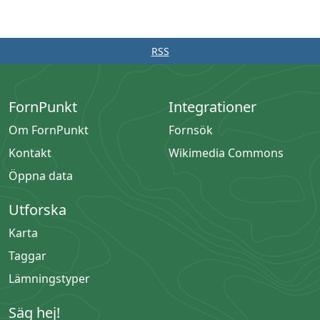
RSS
FornPunkt
Integrationer
Om FornPunkt
Fornsök
Kontakt
Wikimedia Commons
Öppna data
Utforska
Karta
Taggar
Lämningstyper
Säg hej!