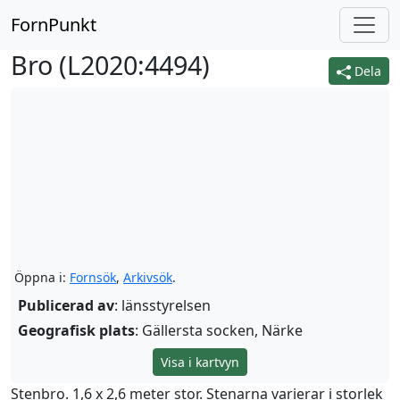
FornPunkt
Bro (
L2020:4494
)
Dela
Öppna i:
Fornsök
,
Arkivsök
.
Publicerad av
: länsstyrelsen
Geografisk plats
: Gällersta socken, Närke
Visa i kartvyn
Stenbro. 1,6 x 2,6 meter stor. Stenarna varierar i storlek