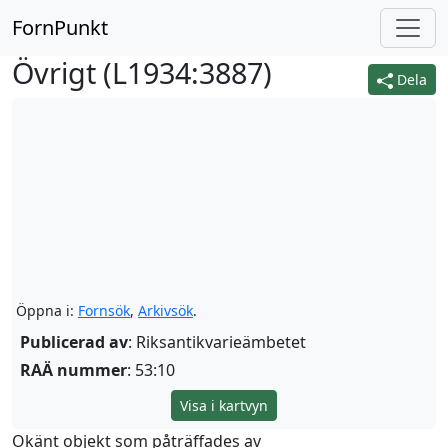
FornPunkt
Övrigt (
L1934:3887
)
Dela
Öppna i:
Fornsök
,
Arkivsök
.
Publicerad av
: Riksantikvarieämbetet
RAÄ nummer
: 53:10
Visa i kartvyn
Okänt objekt som påträffades av