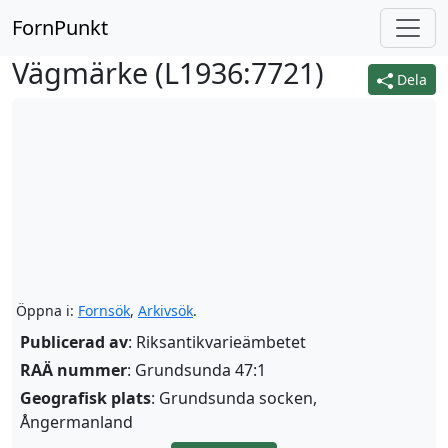
FornPunkt
Vägmärke (
L1936:7721
)
Dela
Öppna i:
Fornsök
,
Arkivsök
.
Publicerad av
: Riksantikvarieämbetet
RAÄ nummer
: Grundsunda 47:1
Geografisk plats
: Grundsunda socken,
Ångermanland