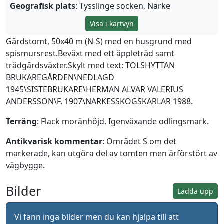
Geografisk plats
: Tysslinge socken, Närke
Visa i kartvyn
Gårdstomt, 50x40 m (N-S) med en husgrund med
spismursrest.Beväxt med ett äppleträd samt
trädgårdsväxter.Skylt med text: TOLSHYTTAN
BRUKAREGÅRDEN\NEDLAGD
1945\SISTEBRUKARE\HERMAN ALVAR VALERIUS
ANDERSSON\F. 1907\NÄRKESSKOGSKARLAR 1988.
Terräng
: Flack moränhöjd. Igenväxande odlingsmark.
Antikvarisk kommentar
: Området S om det
markerade, kan utgöra del av tomten men ärförstört av
vägbygge.
Bilder
Ladda upp
Vi fann inga bilder men du kan hjälpa till att