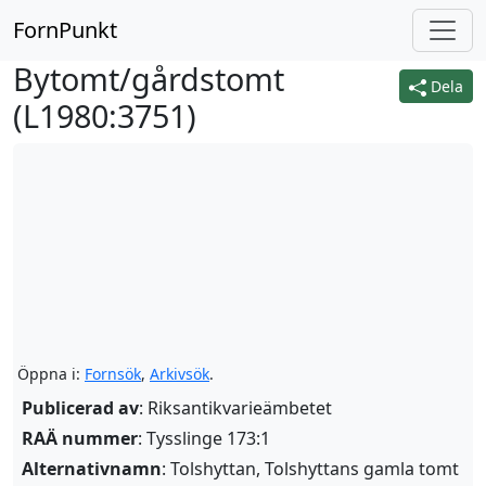
FornPunkt
Bytomt/gårdstomt
Dela
(
L1980:3751
)
Öppna i:
Fornsök
,
Arkivsök
.
Publicerad av
: Riksantikvarieämbetet
RAÄ nummer
: Tysslinge 173:1
Alternativnamn
:
Tolshyttan
,
Tolshyttans gamla tomt