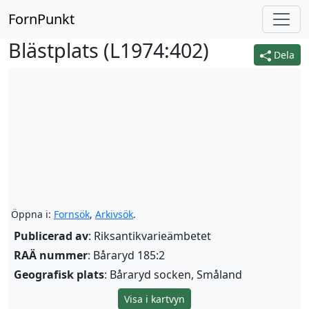
FornPunkt
Blästplats (
L1974:402
)
Dela
Öppna i:
Fornsök
,
Arkivsök
.
Publicerad av
: Riksantikvarieämbetet
RAÄ nummer
: Båraryd 185:2
Geografisk plats
: Båraryd socken, Småland
Visa i kartvyn